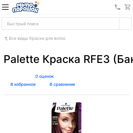
8 (989
Все виды Краски для волос
Palette Краска RFE3 (Б
0 оценок
В избранное
В сравнение